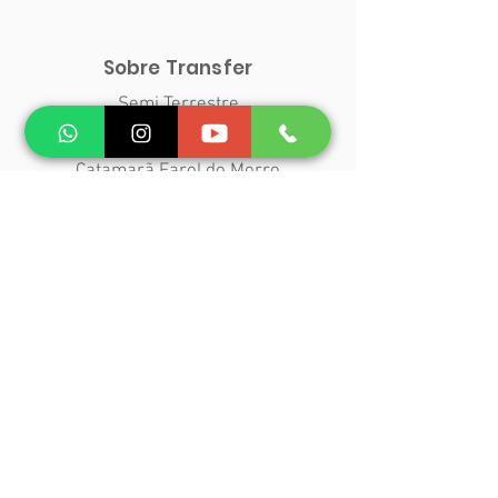
Sobre Transfer
Semi Terrestre
Catamarã Biotur
Catamarã Farol do Morro
Catamarã Ilha Bela
Horário de Catamarã
Passeios
Volta a Ilha
Passeio Quadriciclo
Praia de Garapuá
Mergulho
Morro de São Paulo
Praias