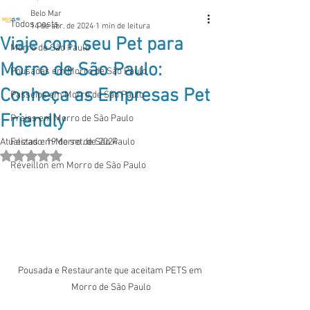
Belo Mar
Todos posts
14 de abr. de 2024
1 min de leitura
Viaje com seu Pet para
Morro de São Paulo
Morro de São Paulo:
Pousadas em Morro de São Paulo
Conheça as Empresas Pet
Passeios em Morro de São Paulo
Friendly
Praias em Morro de São Paulo
Atualizado:
Festas em Morro de São Paulo
19 de set. de 2024
Avaliado com NaN de 5 estrelas.
Réveillon em Morro de São Paulo
Pousada e Restaurante que aceitam PETS em 
Morro de São Paulo