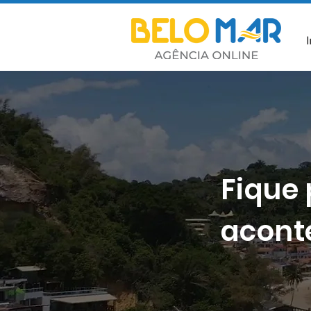
I
Fique 
acont