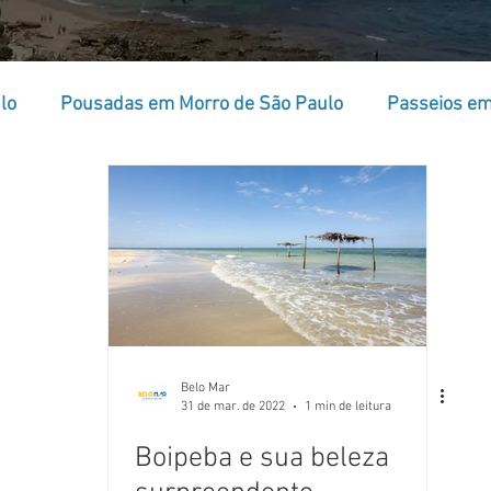
lo
Pousadas em Morro de São Paulo
Passeios em
o
Festas em Morro de São Paulo
Réveillon em Mo
Belo Mar
31 de mar. de 2022
1 min de leitura
Boipeba e sua beleza