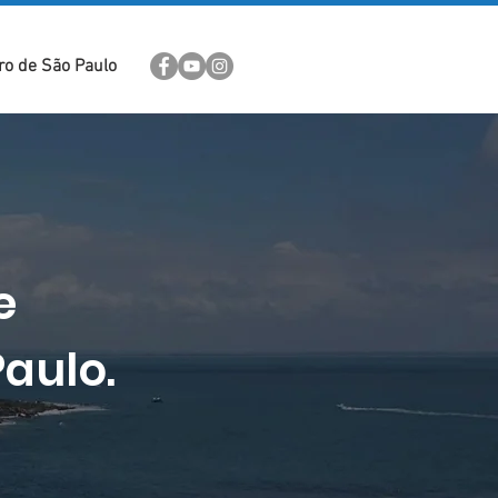
ro de São Paulo
e
aulo.