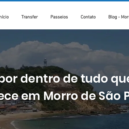
nício
Transfer
Passeios
Contato
Blog - Mor
por dentro de tudo qu
ece em Morro de São P