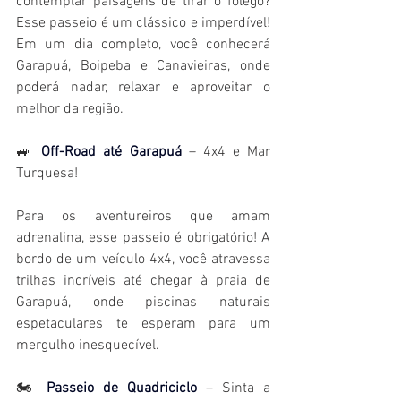
contemplar paisagens de tirar o fôlego? 
Esse passeio é um clássico e imperdível! 
Em um dia completo, você conhecerá 
Garapuá, Boipeba e Canavieiras, onde 
poderá nadar, relaxar e aproveitar o 
melhor da região.
🚙 
Off-Road até Garapuá
 – 4x4 e Mar 
Turquesa!
Para os aventureiros que amam 
adrenalina, esse passeio é obrigatório! A 
bordo de um veículo 4x4, você atravessa 
trilhas incríveis até chegar à praia de 
Garapuá, onde piscinas naturais 
espetaculares te esperam para um 
mergulho inesquecível.
🏍️ 
Passeio de Quadriciclo
 – Sinta a 