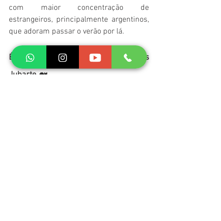
com maior concentração de 
estrangeiros, principalmente argentinos, 
que adoram passar o verão por lá.
Época da Observação de Baleias 
Jubarte 🐋
Se você sonha em ver 
baleias jubarte
 em 
Morro de São Paulo, a melhor época é 
entre 
meados de julho e início de 
novembro
. Durante esse período, esses 
gigantes do mar migram da Antártida 
para o litoral da Bahia em busca de 
águas quentes para acasalar e dar à luz.
O passeio de 
observação de baleias
, 
oferecido em parceria com o 
Instituto 
Baleia Jubarte
, proporciona um 