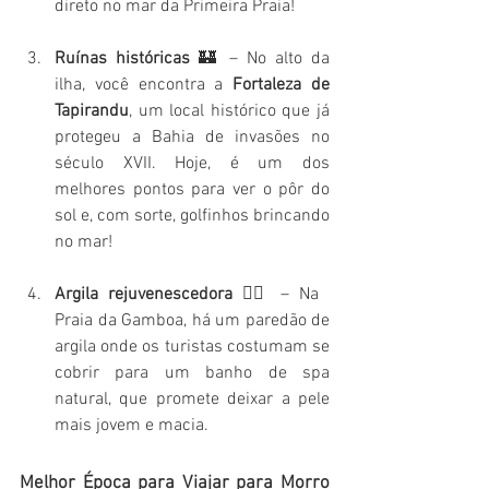
direto no mar da Primeira Praia!
Ruínas históricas
 🏰 – No alto da 
ilha, você encontra a 
Fortaleza de 
Tapirandu
, um local histórico que já 
protegeu a Bahia de invasões no 
século XVII. Hoje, é um dos 
melhores pontos para ver o pôr do 
sol e, com sorte, golfinhos brincando 
no mar!
Argila rejuvenescedora
 🧖‍♀️ – Na 
Praia da Gamboa, há um paredão de 
argila onde os turistas costumam se 
cobrir para um banho de spa 
natural, que promete deixar a pele 
mais jovem e macia.
Melhor Época para Viajar para Morro 