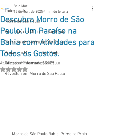
Belo Mar
Todos posts
18 de mar. de 2025
4 min de leitura
Descubra Morro de São
Morro de São Paulo
Paulo: Um Paraíso na
Pousadas em Morro de São Paulo
Bahia com Atividades para
Passeios em Morro de São Paulo
Todos os Gostos.
Praias em Morro de São Paulo
Atualizado:
Festas em Morro de São Paulo
19 de mar. de 2025
Avaliado com NaN de 5 estrelas.
Réveillon em Morro de São Paulo
Morro de São Paulo Bahia: Primeira Praia