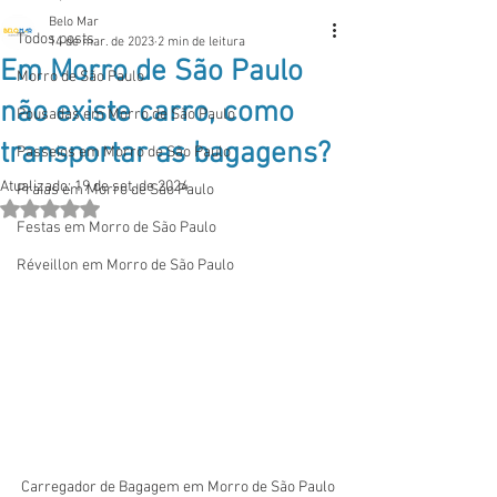
Belo Mar
Todos posts
14 de mar. de 2023
2 min de leitura
Em Morro de São Paulo
Morro de São Paulo
não existe carro, como
Pousadas em Morro de São Paulo
transportar as bagagens?
Passeios em Morro de São Paulo
Atualizado:
19 de set. de 2024
Praias em Morro de São Paulo
Avaliado com NaN de 5 estrelas.
Festas em Morro de São Paulo
Réveillon em Morro de São Paulo
Carregador de Bagagem em Morro de São Paulo