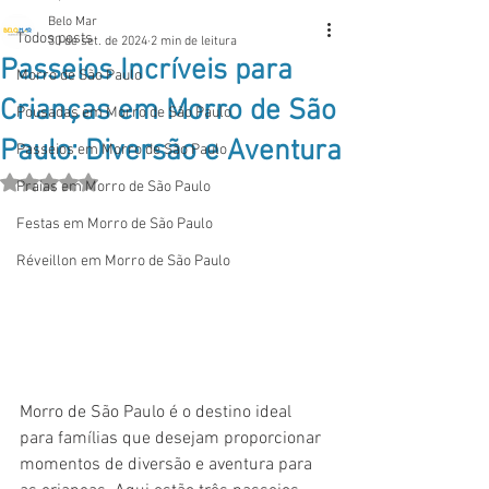
Belo Mar
Todos posts
30 de set. de 2024
2 min de leitura
Passeios Incríveis para
Morro de São Paulo
Crianças em Morro de São
Pousadas em Morro de São Paulo
Paulo: Diversão e Aventura
Passeios em Morro de São Paulo
Avaliado com NaN de 5 estrelas.
Praias em Morro de São Paulo
Festas em Morro de São Paulo
Réveillon em Morro de São Paulo
Morro de São Paulo é o destino ideal 
para famílias que desejam proporcionar 
momentos de diversão e aventura para 