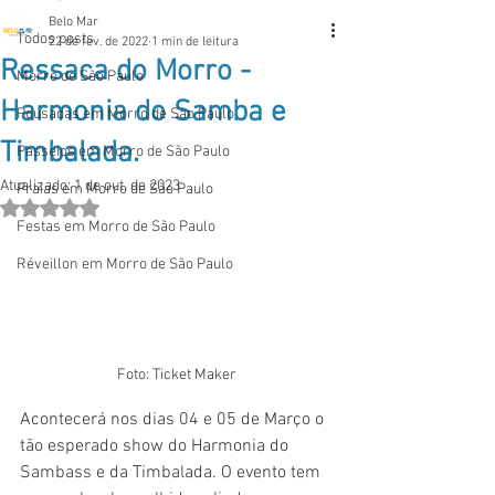
Belo Mar
Todos posts
22 de fev. de 2022
1 min de leitura
Ressaca do Morro -
Morro de São Paulo
Harmonia do Samba e
Pousadas em Morro de São Paulo
Timbalada.
Passeios em Morro de São Paulo
Atualizado:
1 de out. de 2023
Praias em Morro de São Paulo
Avaliado com NaN de 5 estrelas.
Festas em Morro de São Paulo
Réveillon em Morro de São Paulo
Foto: Ticket Maker
Acontecerá nos dias 04 e 05 de Março o 
tão esperado show do Harmonia do 
Sambass e da Timbalada. O evento tem 