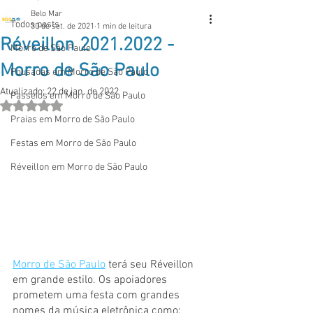
Belo Mar
Todos posts
30 de set. de 2021
1 min de leitura
Réveillon 2021.2022 -
Morro de São Paulo
Morro de São Paulo
Pousadas em Morro de São Paulo
Atualizado:
22 de jan. de 2022
Passeios em Morro de São Paulo
Avaliado com NaN de 5 estrelas.
Praias em Morro de São Paulo
Festas em Morro de São Paulo
Réveillon em Morro de São Paulo
Morro de São Paulo
 terá seu Réveillon 
em grande estilo. Os apoiadores 
prometem uma festa com grandes 
nomes da música eletrônica como: 